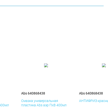
Abs 640868438
Abs 640868438
я
Смазка универсальная
АНТИФРИЗ красны
 400мл
пластика Abs аэр ПхВ 400мл