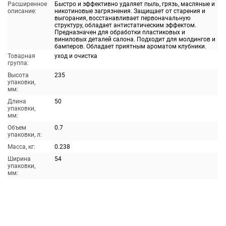
Расширенное
Быстро и эффективно удаляет пыль, грязь, масляные и
описание:
никотиновые загрязнения. Защищает от старения и
выгорания, восстанавливает первоначальную
структуру, обладает антистатическим эффектом.
Предназначен для обработки пластиковых и
виниловых деталей салона. Подходит для молдингов и
бамперов. Обладает приятным ароматом клубники.
Товарная
уход и очистка
группа:
Высота
235
упаковки,
мм:
Длина
50
упаковки,
мм:
Объем
0.7
упаковки, л:
Масса, кг:
0.238
Ширина
54
упаковки,
мм: