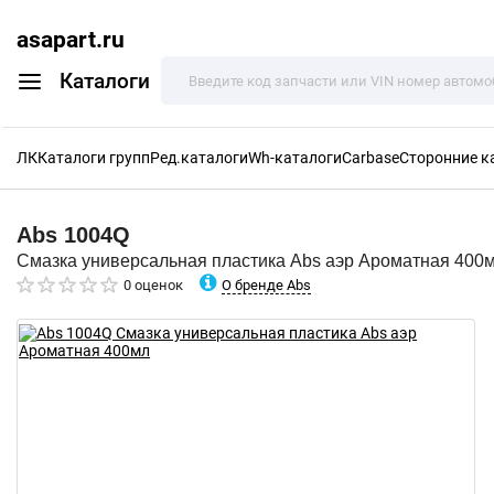
asapart.ru
Каталоги
ЛК
Каталоги групп
Ред.каталоги
Wh-каталоги
Carbase
Сторонние к
Abs
1004Q
Смазка универсальная пластика Abs аэр Ароматная 400
О бренде Abs
0 оценок