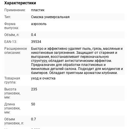
Характеристики
Применение:
пластик
Тип:
Смазка универсальная
Форма
аэрозоль
выпуска:
Объём, л:
0.4
EAN-13:
39534
Расширенное
Быстро и эффективно удаляет пыль, грязь, масляные и
описание:
никотиновые загрязнения. Защищает от старения и
выгорания, восстанавливает первоначальную
структуру, обладает антистатическим эффектом.
Предназначен для обработки пластиковых и
виниловых деталей салона. Подходит для молдингов и
бамперов. Обладает приятным ароматом клубники.
Товарная
уход и очистка
группа:
Высота
235
упаковки,
мм:
Длина
50
упаковки,
мм:
Объем
0.7
упаковки, л: