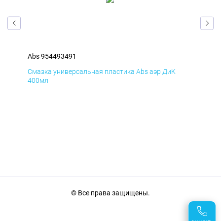
Abs 954493491
Abs
Смазка универсальная пластика Abs аэр ДиК
Сма
400мл
40
© Все права защищены.