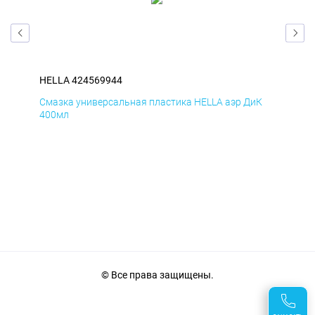
HELLA 424569944
HEL
Д
Смазка универсальная пластика HELLA аэр ДиК
Сма
400мл
40
© Все права защищены.