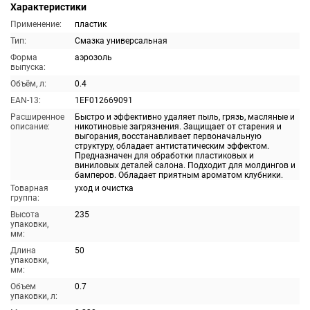
Характеристики
Применение:
пластик
Тип:
Смазка универсальная
Форма
аэрозоль
выпуска:
Объём, л:
0.4
EAN-13:
1EF012669091
Расширенное
Быстро и эффективно удаляет пыль, грязь, масляные и
описание:
никотиновые загрязнения. Защищает от старения и
выгорания, восстанавливает первоначальную
структуру, обладает антистатическим эффектом.
Предназначен для обработки пластиковых и
виниловых деталей салона. Подходит для молдингов и
бамперов. Обладает приятным ароматом клубники.
Товарная
уход и очистка
группа:
Высота
235
упаковки,
мм:
Длина
50
упаковки,
мм:
Объем
0.7
упаковки, л: