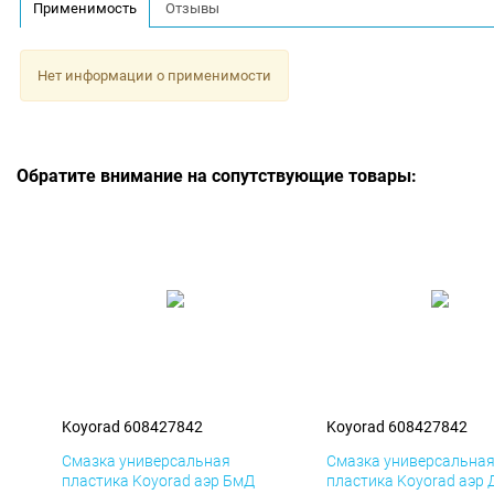
Применимость
Отзывы
Нет информации о применимости
Обратите внимание на сопутствующие товары:
Koyorad 608427842
Koyorad 608427842
Смазка универсальная
Смазка универсальна
пластика Koyorad аэр БмД
пластика Koyorad аэр 