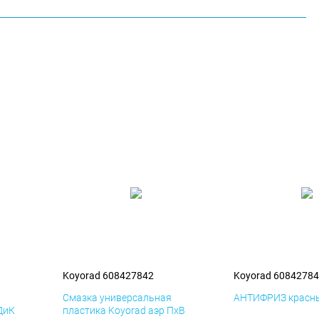
Koyorad 608427842
Koyorad 6084278
я
Смазка универсальная
АНТИФРИЗ красны
ДиК
пластика Koyorad аэр ПхВ