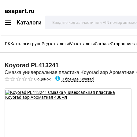
asapart.ru
Каталоги
ЛК
Каталоги групп
Ред.каталоги
Wh-каталоги
Carbase
Сторонние к
Koyorad
PL413241
Смазка универсальная пластика Koyorad аэр Ароматная
О бренде Koyorad
0 оценок