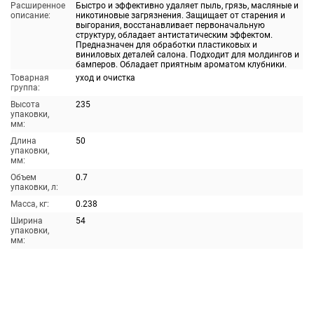
Расширенное
Быстро и эффективно удаляет пыль, грязь, масляные и
описание:
никотиновые загрязнения. Защищает от старения и
выгорания, восстанавливает первоначальную
структуру, обладает антистатическим эффектом.
Предназначен для обработки пластиковых и
виниловых деталей салона. Подходит для молдингов и
бамперов. Обладает приятным ароматом клубники.
Товарная
уход и очистка
группа:
Высота
235
упаковки,
мм:
Длина
50
упаковки,
мм:
Объем
0.7
упаковки, л:
Масса, кг:
0.238
Ширина
54
упаковки,
мм: