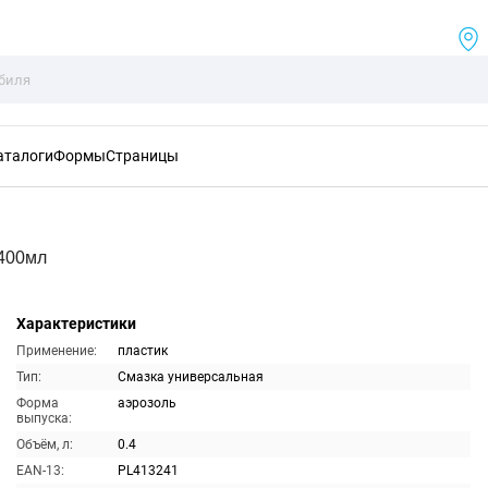
аталоги
Формы
Страницы
 400мл
Характеристики
Применение:
пластик
Тип:
Смазка универсальная
Форма
аэрозоль
выпуска:
Объём, л:
0.4
EAN-13:
PL413241