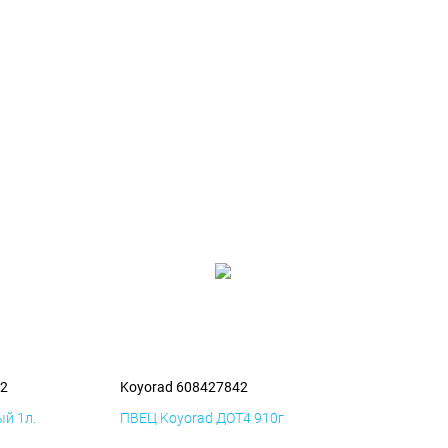
42
Koyorad 608427842
й 1л.
ПВЕЦ Koyorad ДОТ4 910г