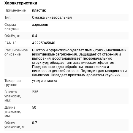
Характеристики
Применение:
пластик
Тип:
Смазка универсальная
Форма
аэрозоль
выпуска:
Объём, л:
0.4
EAN-13:
A2225045840
Расширенное
Быстро и эффективно удаляет пыль, грязь, масляные и
описание:
никотиновые загрязнения. Защищает от старения и
выгорания, восстанавливает первоначальную
структуру, обладает антистатическим эффектом.
Предназначен для обработки пластиковых и
виниловых деталей салона. Подходит для молдингов и
бамперов. Обладает приятным ароматом клубники.
Товарная
уход и очистка
группа:
Высота
235
упаковки,
мм:
Длина
50
упаковки,
мм:
Объем
0.7
упаковки, л: