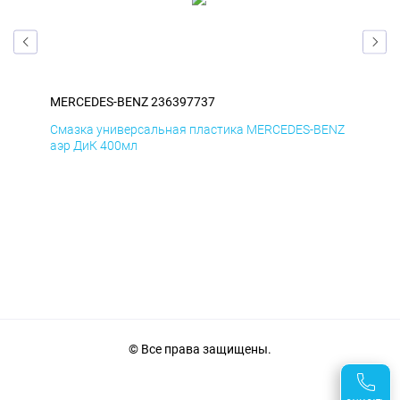
MERCEDES-BENZ 236397737
ME
ENZ
Смазка универсальная пластика MERCEDES-BENZ
Сма
аэр ДиК 400мл
аэр
© Все права защищены.